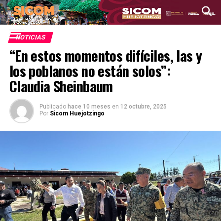
NOTICIAS
“En estos momentos difíciles, las y
los poblanos no están solos”:
Claudia Sheinbaum
Publicado
hace 10 meses
en
12 octubre, 2025
Por
Sicom Huejotzingo