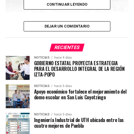
CONTINUAR LEYENDO
DEJAR UN COMENTARIO
La presidenta Claudia Sheinbaum externo; “En estos
RECIENTES
momentos difíciles, las y los poblanos no están solos,
tienen el respaldo de la Guardia Nacional, la Marina, con
NOTICIAS
hace 4 días
GOBIERNO ESTATAL PROYECTA ESTRATEGIA
protección civil y el Gobernador Alejandro Armenta que
PARA EL DESARROLLO INTEGRAL DE LA REGIÓN
puntualmente a atendido de manera pronta a los
IZTA-POPO
damnificados”
NOTICIAS
hace 5 días
El día lunes realizarán un censo de población con todo
Apoyo económico fortalece el mejoramiento del
domo escolar en San Luis Coyotzingo
el apoyo, les pedimos tengan paciencia, están
trabajando los tres órdenes de gobierno, tras las fuertes
lluvias en la Sierra Norte, la presencia y apoyo del
NOTICIAS
hace 5 días
mandatario Alejandro Armenta, es constante para
Ingeniería Industrial de UTH ubicada entre las
cuatro mejores de Puebla
apoyar a las familias afectadas.