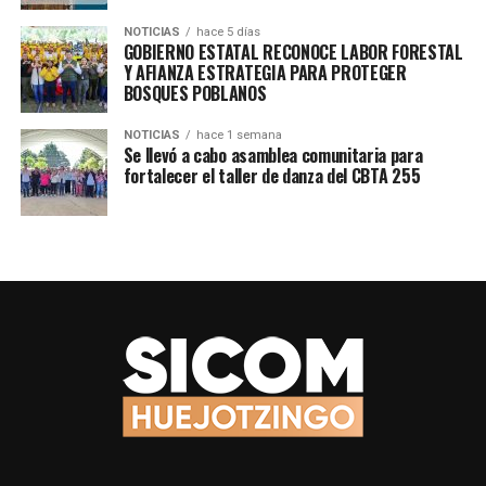
NOTICIAS
hace 5 días
GOBIERNO ESTATAL RECONOCE LABOR FORESTAL
TEMAS RELACIONADOS
PUEBLA
SIERRA NORTE
Y AFIANZA ESTRATEGIA PARA PROTEGER
BOSQUES POBLANOS
SIGUE CON
Continúa llegando el apoyo del Gobierno del Estado al
refugio temporal de Huauchinango y Venustiano
NOTICIAS
hace 1 semana
Se llevó a cabo asamblea comunitaria para
Carranza.
fortalecer el taller de danza del CBTA 255
NO TE PIERDAS
Con trabajo Interinstitucional se atiende con prontitud
a población de la Sierra Norte