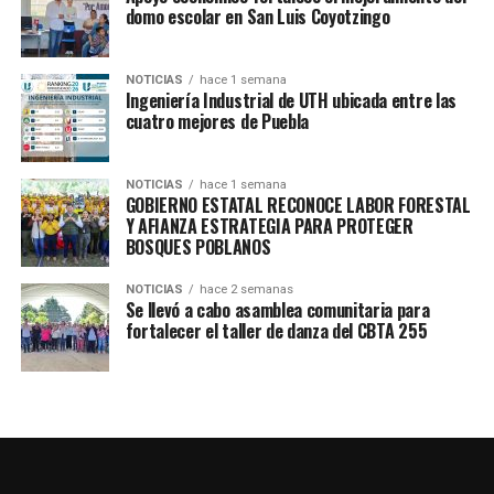
domo escolar en San Luis Coyotzingo
TEMAS RELACIONADOS
DESPENSAS
HUEJOTZINGO
SEDIF
NOTICIAS
hace 1 semana
Ingeniería Industrial de UTH ubicada entre las
cuatro mejores de Puebla
SIGUE CON
Entregan apoyo Alimentario en Calpan: Fortalecen los
Primeros 1000 Días
NOTICIAS
hace 1 semana
NO TE PIERDAS
GOBIERNO ESTATAL RECONOCE LABOR FORESTAL
Más de 300 migrantes celebrarán el Carnaval de
Y AFIANZA ESTRATEGIA PARA PROTEGER
Huejotzingo en Passaic, New Jersey
BOSQUES POBLANOS
NOTICIAS
hace 2 semanas
Se llevó a cabo asamblea comunitaria para
fortalecer el taller de danza del CBTA 255