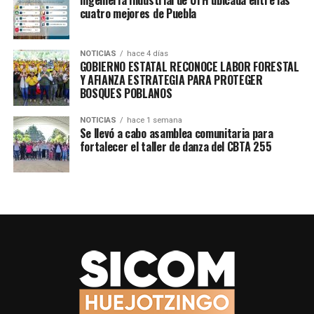
previa.
cuatro mejores de Puebla
Este tipo de campañas busca facilitar el acceso a un
NOTICIAS
hace 4 días
método seguro, confiable y gratuito, reafirmando el
GOBIERNO ESTATAL RECONOCE LABOR FORESTAL
compromiso del sector salud con la planificación
Y AFIANZA ESTRATEGIA PARA PROTEGER
familiar y el bienestar de las familias poblanas.
BOSQUES POBLANOS
Por Suhey Vargas
NOTICIAS
hace 1 semana
Se llevó a cabo asamblea comunitaria para
fortalecer el taller de danza del CBTA 255
TEMAS RELACIONADOS
SIGUE CON
Maíz y Cultura: Éxito en la 6ta Feria del Maíz de San
Miguel Tianguizolco
NO TE PIERDAS
Tiendas Bienestar: Un apoyo a la alimentación