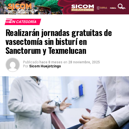
SIN CATEGORÍA
Realizarán jornadas gratuitas de
vasectomía sin bisturí en
Sanctorum y Texmelucan
Publicado
hace 8 meses
en
28 noviembre, 2025
Por
Sicom Huejotzingo