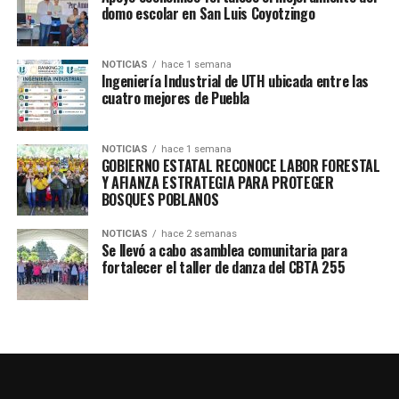
Gracias al respaldo del Gobierno de Puebla y al
domo escolar en San Luis Coyotzingo
compromiso de la Presidenta del Patronato, Ceci
Arellano, impulsando acciones que construyen familias
NOTICIAS
hace 1 semana
más fuertes y unidas.
Ingeniería Industrial de UTH ubicada entre las
cuatro mejores de Puebla
TEMAS RELACIONADOS
CHIAUTZINGO
DELEGADOS
NOTICIAS
hace 1 semana
GOBIERNO ESTATAL RECONOCE LABOR FORESTAL
HUEJOTZINGO
REUNIÓN DIM
SEDIF
Y AFIANZA ESTRATEGIA PARA PROTEGER
BOSQUES POBLANOS
SIGUE CON
Más de 300 migrantes celebrarán el Carnaval de
Huejotzingo en Passaic, New Jersey
NOTICIAS
hace 2 semanas
Se llevó a cabo asamblea comunitaria para
NO TE PIERDAS
fortalecer el taller de danza del CBTA 255
Gobierno de Puebla posiciona al estado como Polo
Deportivo en el país